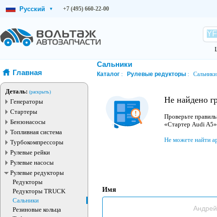
Русский
+7 (495) 660-22-00
▾
Сальники
Главная
Каталог
Рулевые редукторы
Сальники
Деталь:
(раскрыть)
Не найдено г
Генераторы
Стартеры
Проверьте правиль
Бензонасосы
«Стартер Audi A5»
Топливная система
Не можете найти а
Турбокомпрессоры
Рулевые рейки
Рулевые насосы
Рулевые редукторы
Редукторы
Имя
Редукторы TRUCK
Сальники
Резиновые кольца