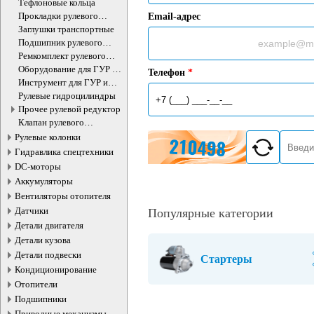
Тефлоновые кольца
Прокладки рулевого
Email-адрес
редуктора
Заглушки транспортные
Подшипник рулевого
агрегата
Ремкомплект рулевого
редуктора
Оборудование для ГУР и
Телефон
*
ЭУР
Инструмент для ГУР и
ЭУР
Рулевые гидроцилиндры
Прочее рулевой редуктор
Клапан рулевого
гидроцилиндра
Рулевые колонки
Гидравлика спецтехники
DC-моторы
Аккумуляторы
Вентиляторы отопителя
Датчики
Популярные категории
Детали двигателя
Детали кузова
Детали подвески
Стартеры
Кондиционирование
Отопители
Подшипники
Приводные механизмы