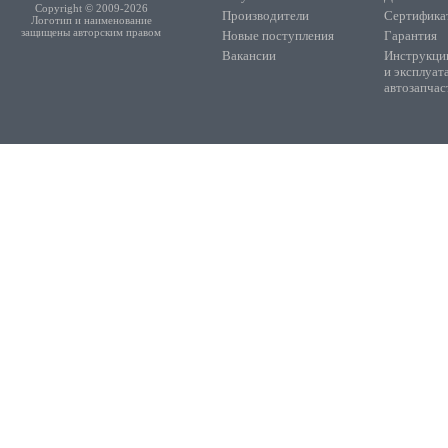
Copyright © 2009-2026
Производители
Сертифика
Логотип и наименование
защищены авторским правом
Новые поступления
Гарантия
Вакансии
Инструкции
и эксплуат
автозапчас