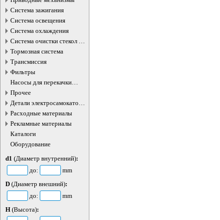
Система зажигания
Система освещения
Система охлаждения
Система очистки стекол и
фар
Тормозная система
Трансмиссия
Фильтры
Насосы для перекачки
жидкостей
Прочее
Детали электросамокатов и
электротранспорта
Расходные материалы
Рекламные материалы
Каталоги
Оборудование
d1
(Диаметр внутренний)
:
до:
mm
D
(Диаметр внешний)
:
до:
mm
H
(Высота)
: