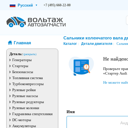
Русский
+7 (495) 660-22-00
▾
Сальники коленчатого вала д
Главная
Каталог
Детали двигателя
Сальник
Деталь:
(раскрыть)
Не найдено
Генераторы
Стартеры
Проверьте прав
Бензонасосы
«Стартер Audi
Топливная система
Не можете най
Турбокомпрессоры
Рулевые рейки
Рулевые насосы
Рулевые редукторы
Рулевые колонки
Имя
Гидравлика спецтехники
DC-моторы
Аккумуляторы