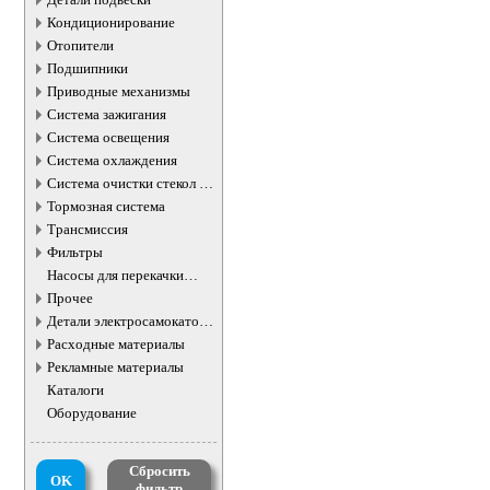
Кондиционирование
Отопители
Подшипники
Приводные механизмы
Система зажигания
Система освещения
Система охлаждения
Система очистки стекол и
фар
Тормозная система
Трансмиссия
Фильтры
Насосы для перекачки
жидкостей
Прочее
Детали электросамокатов и
электротранспорта
Расходные материалы
Рекламные материалы
Каталоги
Оборудование
Сбросить
OK
фильтр