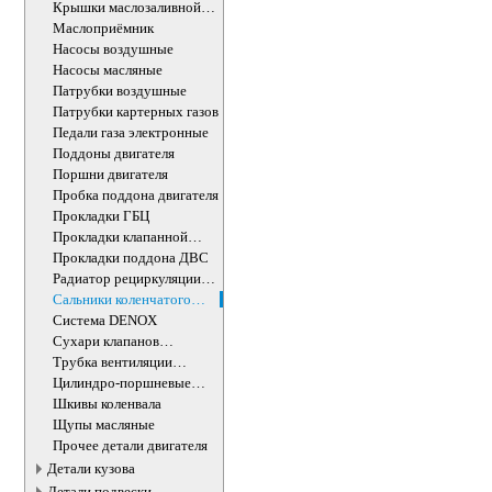
Крышки маслозаливной
горловины
Маслоприёмник
Насосы воздушные
Насосы масляные
Патрубки воздушные
Патрубки картерных газов
Педали газа электронные
Поддоны двигателя
Поршни двигателя
Пробка поддона двигателя
Прокладки ГБЦ
Прокладки клапанной
крышки
Прокладки поддона ДВС
Радиатор рециркуляции
ОГ
Сальники коленчатого
вала двигателя
Система DENOX
Сухари клапанов
впускных/выпускных
Трубка вентиляции
картера
Цилиндро-поршневые
группы ДВС
Шкивы коленвала
Щупы масляные
Прочее детали двигателя
Детали кузова
Детали подвески