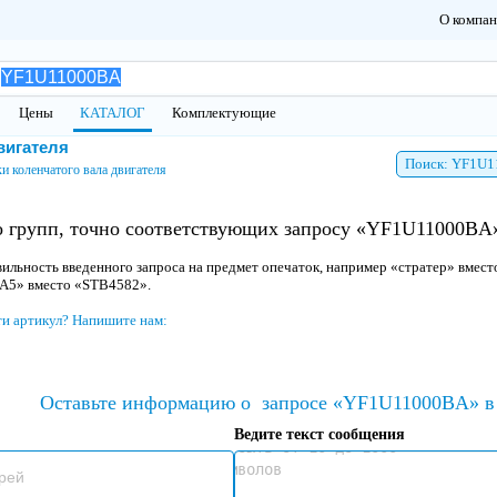
О компа
Цены
КАТАЛОГ
Комплектующие
вигателя
Поиск: YF1U
и коленчатого вала двигателя
 групп, точно соответствующих запросу «YF1U11000BA» 
ильность введенного запроса на предмет опечаток, например «стратер» вмест
 A5» вместо «STB4582».
ти артикул? Напишите нам:
Оставьте информацию о
запросе «YF1U11000BA» в 
Ведите текст сообщения