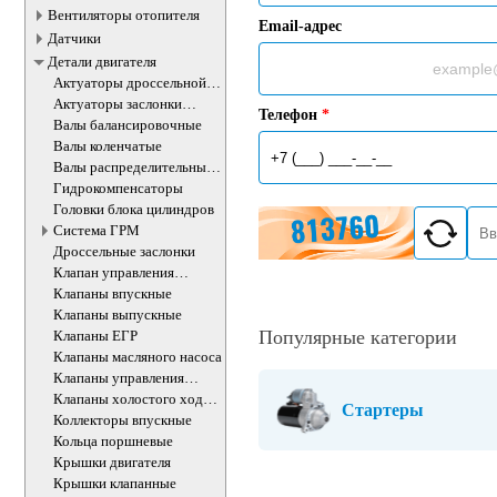
Вентиляторы отопителя
Email-адрес
Датчики
Детали двигателя
Актуаторы дроссельной
заслонки
Актуаторы заслонки
Телефон
*
впускного коллектора
Валы балансировочные
Валы коленчатые
Валы распределительные
ДВС
Гидрокомпенсаторы
Головки блока цилиндров
Система ГРМ
Дроссельные заслонки
Клапан управления
впускного коллектора
Клапаны впускные
Клапаны выпускные
Популярные категории
Клапаны ЕГР
Клапаны масляного насоса
Клапаны управления
впускного коллектора
Клапаны холостого хода
Стартеры
ДВС
Коллекторы впускные
Кольца поршневые
Крышки двигателя
Крышки клапанные