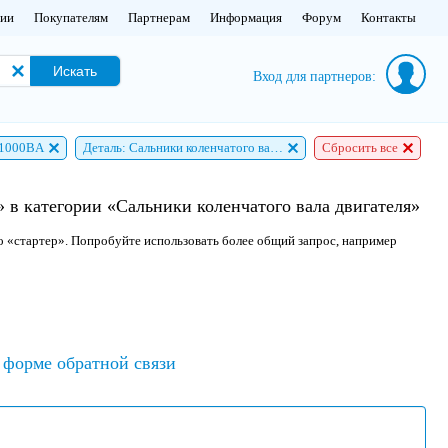
нии
Покупателям
Партнерам
Информация
Форум
Контакты
Искать
Вход для партнеров:
11000BA
Деталь: Сальники коленчатого вала двигателя
Сбросить все
в категории «Сальники коленчатого вала двигателя»
о «стартер». Попробуйте использовать более общий запрос, например
форме обратной связи