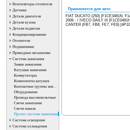
Вентиляторы отопителя
Применяется для авто
Датчики
FIAT DUCATO (250) [F1CE3481N, F1A
Детали двигателя
2006 - / IVECO DAILY III [F1CE0481
Детали кузова
CANTER (FB7, FB8, FE7, FE8) [4P10T
Детали подвески
Кондиционирование
Отопители
Подшипники
Приводные механизмы
Система зажигания
Замки зажигания
Катушки зажигания
Коммутаторы
Компоненты катушек
Контактные группы замка
зажигания
Оборудование
Провода высоковольтные
Свечи зажигания
Свечи накала
Прочее система зажигания
Система освещения
Система охлаждения