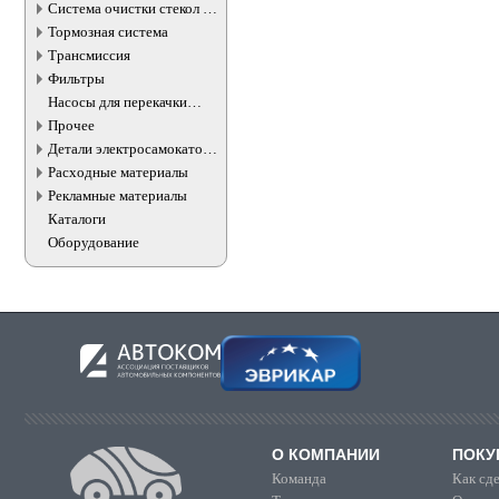
Система очистки стекол и
фар
Тормозная система
Трансмиссия
Фильтры
Насосы для перекачки
жидкостей
Прочее
Детали электросамокатов и
электротранспорта
Расходные материалы
Рекламные материалы
Каталоги
Оборудование
О КОМПАНИИ
ПОКУ
Команда
Как сде