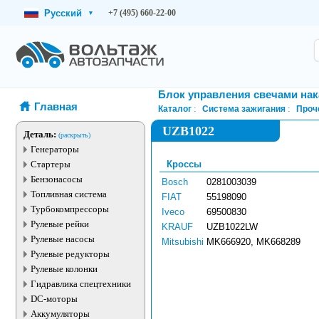
Русский
+7 (495) 660-22-00
▾
Блок управления свечами нак
Главная
Каталог
Система зажигания
Проч
UZB1022
Деталь:
(раскрыть)
Генераторы
Стартеры
Кроссы
Бензонасосы
Bosch
0281003039
Топливная система
FIAT
55198090
Турбокомпрессоры
Iveco
69500830
Рулевые рейки
KRAUF
UZB1022LW
Рулевые насосы
Mitsubishi
MK666920, MK668289
Рулевые редукторы
Рулевые колонки
Гидравлика спецтехники
DC-моторы
Аккумуляторы