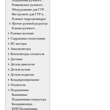
Подшипник рулевого
агрегата
Ремкомплект рулевого
редуктора
Оборудование для ГУР и
ЭУР
Инструмент для ГУР и
ЭУР
Рулевые гидроцилиндры
Прочее рулевой редуктор
Клапан рулевого
гидроцилиндра
Рулевые колонки
Гидравлика спецтехники
DC-моторы
Аккумуляторы
Вентиляторы отопителя
Датчики
Детали двигателя
Детали кузова
Детали подвески
Кондиционирование
Отопители
Подшипники
Выжимные
Подшипники генератора
Кондиционера
подшипники
КПП Подшипники