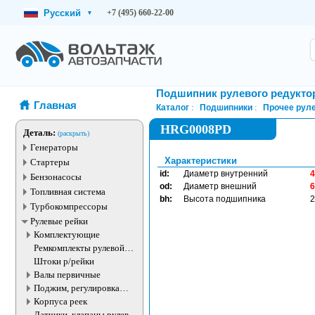
Русский
+7 (495) 660-22-00
▾
Подшипник рулевого редукто
Главная
Каталог
Подшипники
Прочее рул
HRG0008PD
Деталь:
(раскрыть)
Генераторы
Характеристики
Стартеры
id:
Диаметр внутренний
4
Бензонасосы
od:
Диаметр внешний
6
Топливная система
bh:
Высота подшипника
2
Турбокомпрессоры
Рулевые рейки
Комплектующие
Ремкомплекты рулевой
рейки
Штоки р/рейки
Валы первичные
Поджим, регулировка
рулевые рейки
Корпуса реек
Датчики, клапаны рулевой