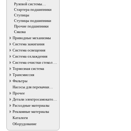
Рулевой системы
подшипники
Стартера подшипники
Ступицы
Ступицы подшипники
Прочие подшипники
Смазка
Приводные механизмы
Система зажигания
Система освещения
Система охлаждения
Система очистки стекол и
фар
Тормозная система
Трансмиссия
Фильтры
Насосы для перекачки
жидкостей
Прочее
Детали электросамокатов и
электротранспорта
Расходные материалы
Рекламные материалы
Каталоги
Оборудование