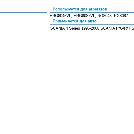
Используется для агрегатов
HRG8045VL
,
HRG8087VL
,
RG8045
,
RG8087
Применяется для авто
SCANIA 4 Series 1996-2008;SCANIA P/G/R/T S