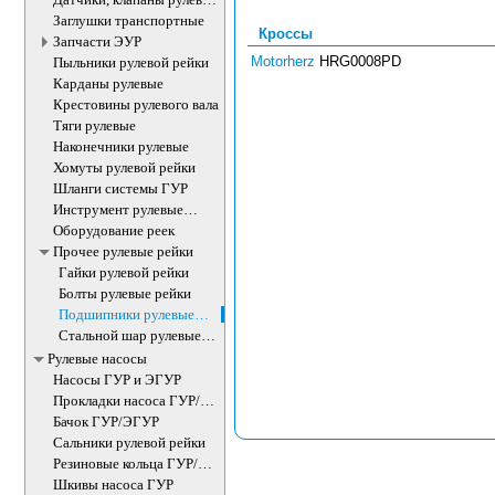
рейки
Заглушки транспортные
Кроссы
Запчасти ЭУР
Motorherz
HRG0008PD
Пыльники рулевой рейки
Карданы рулевые
Крестовины рулевого вала
Тяги рулевые
Наконечники рулевые
Хомуты рулевой рейки
Шланги системы ГУР
Инструмент рулевые
рейки
Оборудование реек
Прочее рулевые рейки
Гайки рулевой рейки
Болты рулевые рейки
Подшипники рулевые
рейки
Стальной шар рулевые
рейки
Рулевые насосы
Насосы ГУР и ЭГУР
Прокладки насоса ГУР/
ЭГУР
Бачок ГУР/ЭГУР
Сальники рулевой рейки
Резиновые кольца ГУР/
ЭГУР
Шкивы насоса ГУР