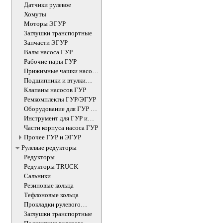
Датчики рулевое
Хомуты
Моторы ЭГУР
Заглушки транспортные
Запчасти ЭГУР
Валы насоса ГУР
Рабочие пары ГУР
Прижимные чашки насоса
ГУР
Подшипники и втулки
рулевого редуктора
Клапаны насосов ГУР
Ремкомплекты ГУР/ЭГУР
Оборудование для ГУР и
ЭУР
Инструмент для ГУР и
ЭУР
Части корпуса насоса ГУР
Прочее ГУР и ЭГУР
Рулевые редукторы
Редукторы
Редукторы TRUCK
Сальники
Резиновые кольца
Тефлоновые кольца
Прокладки рулевого
редуктора
Заглушки транспортные