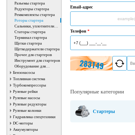
Разъемы стартера
Email-адрес
Редукторы стартера
Ремкомплекты стартера
Роторы стартера
Сальники, уплотнители
,изоляторы стартера
Телефон
*
Статоры стартера
Терминал стартера
Щетки стартера
Щеткодержатели стартера
Прочее для стартеров
Инструмент для стартеров
Оборудование для
стартеров
Бензонасосы
Топливная система
Турбокомпрессоры
Популярные категории
Рулевые рейки
Рулевые насосы
Рулевые редукторы
Рулевые колонки
Стартеры
Гидравлика спецтехники
DC-моторы
Аккумуляторы