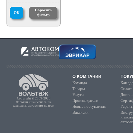
Сбросить
OK
фильтр
О КОМПАНИИ
ПОКУ
Команда
Как сде
Товары
Оплата
Услуги
Достав
Copyright © 2009-2026
Производители
Сертиф
Логотип и наименование
защищены авторским правом
Новые поступления
Гарант
Вакансии
Инстру
и эксп
автоза