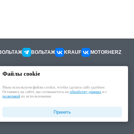
ВОЛЬТАЖ
ВОЛЬТАЖ
KRAUF
MOTORHERZ
Файлы cookie
КОНТАКТЫ
ителей
Как добраться
Мыы используем файлы cookie, чтобы cделать сайт удобнее.
Как связаться
Оставаясь на сайте, вы соглашаетесь на
обработку данных
и с
иалы
Наши реквизиты
политикой
их использования.
циальности
отку ПД