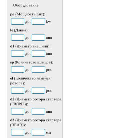
Оборудование
po
(Мощность Квт)
:
до:
kw
le
(Длина)
:
до:
mm
d1
(Диаметр внешний)
:
до:
mm
sp
(Количетсво шлицов)
:
до:
pcs
el
(Количество ламелей
ротора)
:
до:
pcs
d2
(Диаметр ротора стартера
(FRONT))
:
до:
mm
d3
(Диаметр ротора стартера
(REAR))
:
до:
мм