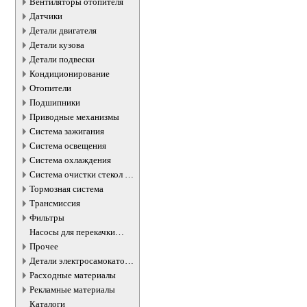
Вентиляторы отопителя
Датчики
Детали двигателя
Детали кузова
Детали подвески
Кондиционирование
Отопители
Подшипники
Приводные механизмы
Система зажигания
Система освещения
Система охлаждения
Система очистки стекол и
фар
Тормозная система
Трансмиссия
Фильтры
Насосы для перекачки
жидкостей
Прочее
Детали электросамокатов и
электротранспорта
Расходные материалы
Рекламные материалы
Каталоги