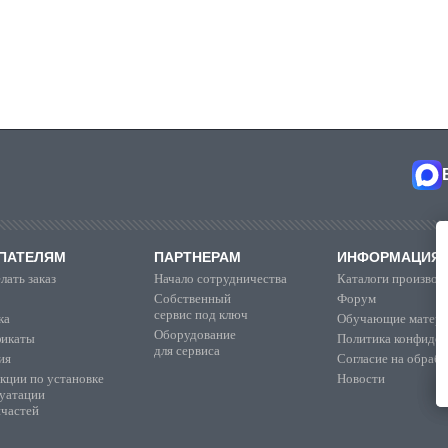
ПАТЕЛЯМ
ПАРТНЕРАМ
ИНФОРМАЦИЯ
лать заказ
Начало сотрудничества
Каталоги производ
Собственный
Форум
сервис под ключ
ка
Обучающие матер
Оборудование
икаты
Политика конфиден
для сервиса
ия
Согласие на обраб
кции по установке
Новости
луатации
пчастей