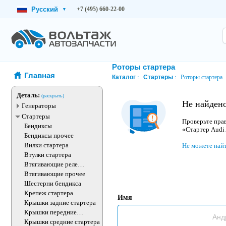
Русский
+7 (495) 660-22-00
▾
Роторы стартера
Главная
Каталог
Стартеры
Роторы стартера
Деталь:
(раскрыть)
Не найдено
Генераторы
Стартеры
Проверьте прав
Бендиксы
«Стартер Audi
Бендиксы прочее
Вилки стартера
Не можете най
Втулки стартера
Втягивающие реле
стартера
Втягивающие прочее
Шестерни бендикса
Крепеж стартера
Имя
Крышки задние стартера
Крышки передние
стартера
Крышки средние стартера