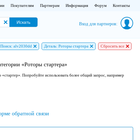
нии
Покупателям
Партнерам
Информация
Форум
Контакты
Искать
Вход для партнеров:
Поиск: alv2030dd
Деталь: Роторы стартера
Сбросить все
атегории «Роторы стартера»
о «стартер». Попробуйте использовать более общий запрос, например
орме обратной связи