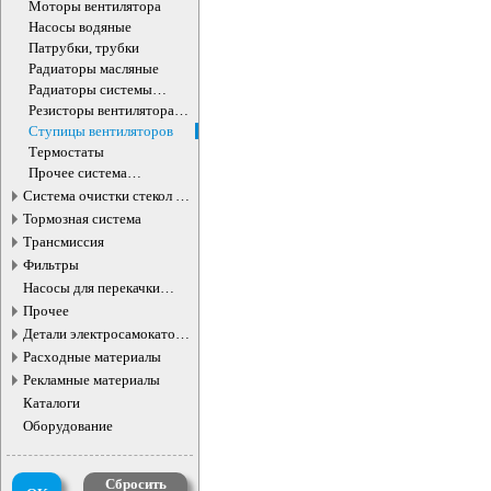
бачка
Моторы вентилятора
Насосы водяные
Патрубки, трубки
Радиаторы масляные
Радиаторы системы
охлаждения
Резисторы вентилятора
охлаждения
Ступицы вентиляторов
Термостаты
Прочее система
охлаждения
Система очистки стекол и
фар
Тормозная система
Трансмиссия
Фильтры
Насосы для перекачки
жидкостей
Прочее
Детали электросамокатов и
электротранспорта
Расходные материалы
Рекламные материалы
Каталоги
Оборудование
Сбросить