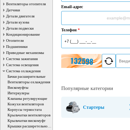
Вентиляторы отопителя
Email-адрес
Датчики
Детали двигателя
Детали кузова
Детали подвески
Телефон
*
Кондиционирование
Отопители
Подшипники
Приводные механизмы
Система зажигания
Система освещения
Система охлаждения
Бачки расширительные
Вентиляторы охлаждения
Вискомуфты
Популярные категории
Интеркулеры
Клапаны регулирующие
Кожухи вентиляторов
Стартеры
Корпусы термостата
Крыльчатки вентиляторов
Крыльчатки вискомуфт
Крышки расширетельного