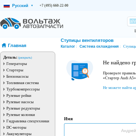
Русский
+7 (495) 660-22-00
▾
Ступицы вентиляторов
Главная
Каталог
Система охлаждения
Ступицы
Деталь:
(раскрыть)
Не найдено г
Генераторы
Стартеры
Проверьте правиль
Бензонасосы
«Стартер Audi A5»
Топливная система
Не можете найти а
Турбокомпрессоры
Рулевые рейки
Рулевые насосы
Рулевые редукторы
Рулевые колонки
Имя
Гидравлика спецтехники
DC-моторы
Аккумуляторы