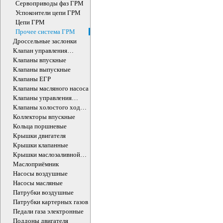
Сервоприводы фаз ГРМ
Успокоители цепи ГРМ
Цепи ГРМ
Прочее система ГРМ
Дроссельные заслонки
Клапан управления
впускного коллектора
Клапаны впускные
Клапаны выпускные
Клапаны ЕГР
Клапаны масляного насоса
Клапаны управления
впускного коллектора
Клапаны холостого хода
ДВС
Коллекторы впускные
Кольца поршневые
Крышки двигателя
Крышки клапанные
Крышки маслозаливной
горловины
Маслоприёмник
Насосы воздушные
Насосы масляные
Патрубки воздушные
Патрубки картерных газов
Педали газа электронные
Поддоны двигателя