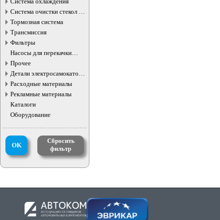
Система охлаждения
Система очистки стекол и
фар
Тормозная система
Трансмиссия
Фильтры
Насосы для перекачки
жидкостей
Прочее
Детали электросамокатов и
электротранспорта
Расходные материалы
Рекламные материалы
Каталоги
Оборудование
Сбросить
OK
фильтр