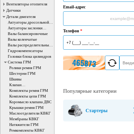
Вентиляторы отопителя
Email-адрес
Датчики
Детали двигателя
Актуаторы дроссельной
заслонки
Актуаторы заслонки
Телефон
*
впускного коллектора
Валы балансировочные
Валы коленчатые
Валы распределительные
ДВС
Гидрокомпенсаторы
Головки блока цилиндров
Система ГРМ
Ролики ремня ГРМ
Шестерни ГРМ
Шкивы
Клапан
электромагнитный
Популярные категории
Комплекты ремня ГРМ
изменения фаз ГРМ
Комплекты цепи ГРМ
Коромысло клапана ДВС
Крышки ремня ГРМ
Стартеры
Маслоотделители КВКГ
Мембраны КВКГ
Натяжители ГРМ
Ремкомплекты КВКГ