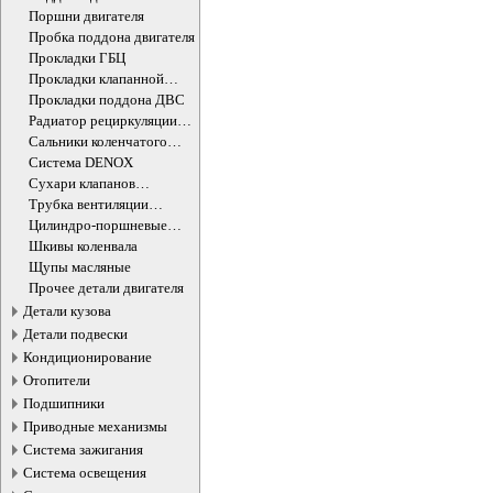
Поршни двигателя
Пробка поддона двигателя
Прокладки ГБЦ
Прокладки клапанной
крышки
Прокладки поддона ДВС
Радиатор рециркуляции
ОГ
Сальники коленчатого
вала двигателя
Система DENOX
Сухари клапанов
впускных/выпускных
Трубка вентиляции
картера
Цилиндро-поршневые
группы ДВС
Шкивы коленвала
Щупы масляные
Прочее детали двигателя
Детали кузова
Детали подвески
Кондиционирование
Отопители
Подшипники
Приводные механизмы
Система зажигания
Система освещения