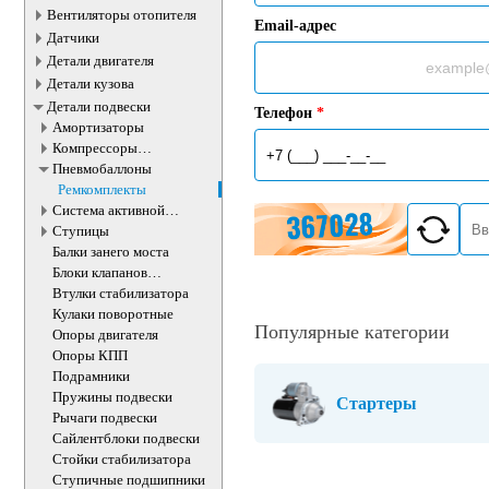
Вентиляторы отопителя
Email-адрес
Датчики
Детали двигателя
Детали кузова
Детали подвески
Телефон
*
Амортизаторы
Компрессоры
пневмоподвески
Пневмобаллоны
Ремкомплекты
Система активной
стабилизации
Ступицы
Балки занего моста
Блоки клапанов
пневмоподвески
Втулки стабилизатора
Кулаки поворотные
Популярные категории
Опоры двигателя
Опоры КПП
Подрамники
Пружины подвески
Стартеры
Рычаги подвески
Сайлентблоки подвески
Стойки стабилизатора
Ступичные подшипники