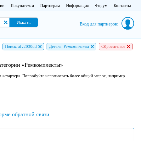
нии
Покупателям
Партнерам
Информация
Форум
Контакты
Искать
Вход для партнеров:
Поиск: alv2030dd
Деталь: Ремкомплекты
Сбросить все
категории «Ремкомплекты»
о «стартер». Попробуйте использовать более общий запрос, например
орме обратной связи