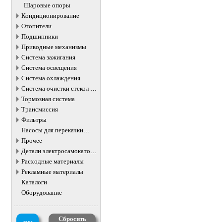
Шаровые опоры
Кондиционирование
Отопители
Подшипники
Приводные механизмы
Система зажигания
Система освещения
Система охлаждения
Система очистки стекол и
фар
Тормозная система
Трансмиссия
Фильтры
Насосы для перекачки
жидкостей
Прочее
Детали электросамокатов и
электротранспорта
Расходные материалы
Рекламные материалы
Каталоги
Оборудование
Сбросить