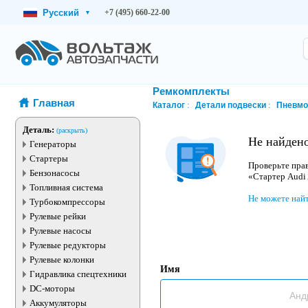
Русский
+7 (495) 660-22-00
▾
Ремкомплекты
Главная
Каталог
Детали подвески
Пневм
Деталь:
(раскрыть)
Не найдено
Генераторы
Стартеры
Проверьте прав
Бензонасосы
«Стартер Audi
Топливная система
Не можете най
Турбокомпрессоры
Рулевые рейки
Рулевые насосы
Рулевые редукторы
Рулевые колонки
Имя
Гидравлика спецтехники
DC-моторы
Аккумуляторы