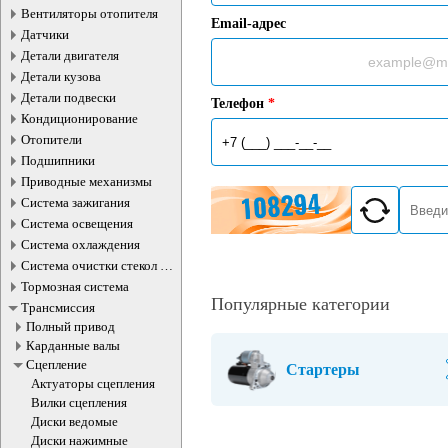
Вентиляторы отопителя
Email-адрес
Датчики
Детали двигателя
Детали кузова
Детали подвески
Телефон
*
Кондиционирование
Отопители
Подшипники
Приводные механизмы
Система зажигания
Система освещения
Система охлаждения
Система очистки стекол и
фар
Тормозная система
Популярные категории
Трансмиссия
Полный привод
Карданные валы
Сцепление
Стартеры
Актуаторы сцепления
Вилки сцепления
Диски ведомые
Диски нажимные