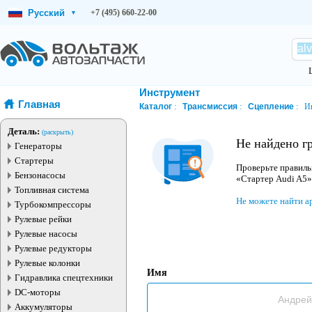
Русский
+7 (495) 660-22-00
▾
Инструмент
Главная
Каталог
Трансмиссия
Сцепление
И
Деталь:
(раскрыть)
Не найдено г
Генераторы
Стартеры
Проверьте правиль
Бензонасосы
«Стартер Audi A5»
Топливная система
Не можете найти а
Турбокомпрессоры
Рулевые рейки
Рулевые насосы
Рулевые редукторы
Рулевые колонки
Имя
Гидравлика спецтехники
DC-моторы
Аккумуляторы