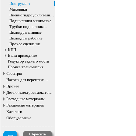
Инструмент
Маховики
Пневмогидроусилители
сцепления
Подшипники выжимные
Трубки подшипника
выжимного
Цилиндры главные
Цилиндры рабочие
Прочее сцепление
КПП
Валы приводные
Редуктор заднего моста
Прочее трансмиссия
Фильтры
Насосы для перекачки
жидкостей
Прочее
Детали электросамокатов и
электротранспорта
Расходные материалы
Рекламные материалы
Каталоги
Оборудование
Сбросить