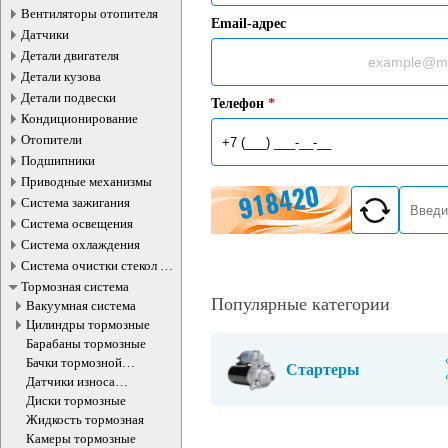
Вентиляторы отопителя
Email-адрес
Датчики
Детали двигателя
Детали кузова
Детали подвески
Телефон
*
Кондиционирование
Отопители
Подшипники
Приводные механизмы
Система зажигания
Система освещения
Система охлаждения
Система очистки стекол и
фар
Тормозная система
Популярные категории
Вакуумная система
Цилиндры тормозные
Барабаны тормозные
Бачки тормозной
Стартеры
жидкости
Датчики износа
тормозных колодок
Диски тормозные
Жидкость тормозная
Камеры тормозные