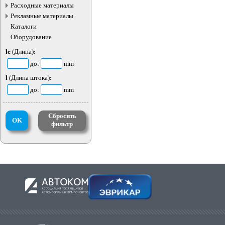
электротранспорта
Расходные материалы
Рекламные материалы
Каталоги
Оборудование
le
(Длина)
:
до:
mm
l
(Длина штока)
:
до:
mm
Сбросить
OK
фильтр