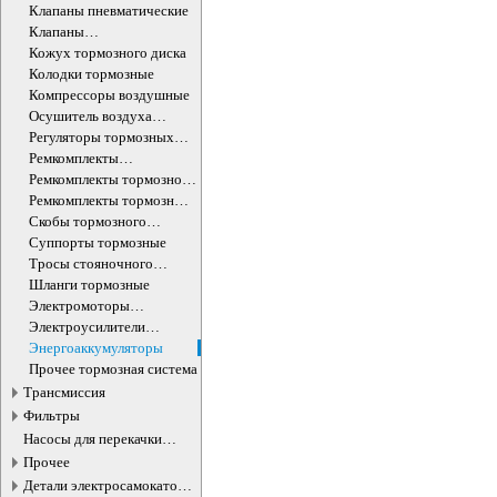
Клапаны пневматические
Клапаны
электромагнитные
Кожух тормозного диска
Колодки тормозные
Компрессоры воздушные
Осушитель воздуха
тормозной системы
Регуляторы тормозных
усилий
Ремкомплекты
компрессоров воздушных
Ремкомплекты тормозной
системы
Ремкомплекты тормозных
суппортов
Скобы тормозного
суппорта
Суппорты тормозные
Тросы стояночного
тормоза
Шланги тормозные
Электромоторы
стояночного тормоза
Электроусилители
тормозов
Энергоаккумуляторы
Прочее тормозная система
Трансмиссия
Фильтры
Насосы для перекачки
жидкостей
Прочее
Детали электросамокатов и