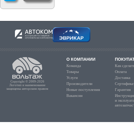
О КОМПАНИИ
ПОКУПА
Команда
Как сделать
Товары
Оплата
Услуги
Доставка
Copyright © 2009-2026
Производители
Сертифика
Логотип и наименование
защищены авторским правом
Новые поступления
Гарантия
Вакансии
Инструкции
и эксплуат
автозапчас