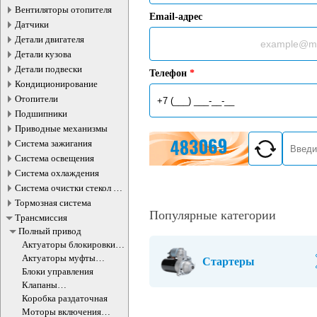
Вентиляторы отопителя
Email-адрес
Датчики
Детали двигателя
Детали кузова
Детали подвески
Телефон
*
Кондиционирование
Отопители
Подшипники
Приводные механизмы
Система зажигания
Система освещения
Система охлаждения
Система очистки стекол и
фар
Тормозная система
Популярные категории
Трансмиссия
Полный привод
Актуаторы блокировки
дифференциала
Актуаторы муфты
Стартеры
включения привода
Блоки управления
Клапаны
электромагнитные
Коробка раздаточная
Моторы включения