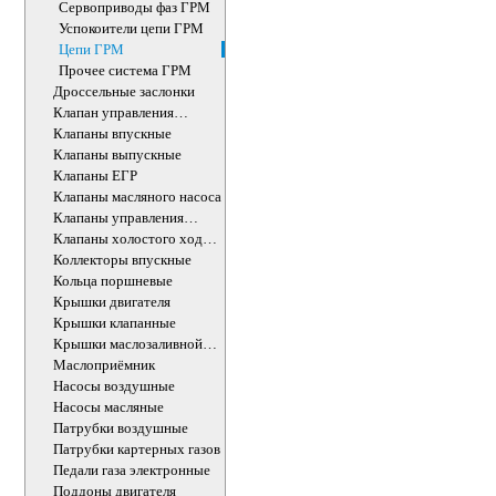
Сервоприводы фаз ГРМ
Успокоители цепи ГРМ
Цепи ГРМ
Прочее система ГРМ
Дроссельные заслонки
Клапан управления
впускного коллектора
Клапаны впускные
Клапаны выпускные
Клапаны ЕГР
Клапаны масляного насоса
Клапаны управления
впускного коллектора
Клапаны холостого хода
ДВС
Коллекторы впускные
Кольца поршневые
Крышки двигателя
Крышки клапанные
Крышки маслозаливной
горловины
Маслоприёмник
Насосы воздушные
Насосы масляные
Патрубки воздушные
Патрубки картерных газов
Педали газа электронные
Поддоны двигателя