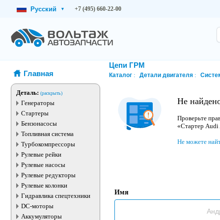
Русский
+7 (495) 660-22-00
▾
Цепи ГРМ
Главная
Каталог
Детали двигателя
Систе
Деталь:
(раскрыть)
Не найдено
Генераторы
Стартеры
Проверьте прав
Бензонасосы
«Стартер Audi
Топливная система
Не можете най
Турбокомпрессоры
Рулевые рейки
Рулевые насосы
Рулевые редукторы
Рулевые колонки
Имя
Гидравлика спецтехники
DC-моторы
Аккумуляторы