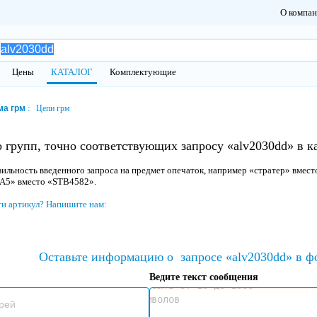
О компа
Цены
КАТАЛОГ
Комплектующие
ма грм
Цепи грм
 групп, точно соответствующих запросу «alv2030dd» в 
ильность введенного запроса на предмет опечаток, например «стратер» вмест
 A5» вместо «STB4582».
ти артикул? Напишите нам:
Оставьте информацию о
запросе «alv2030dd» в ф
Ведите текст сообщения