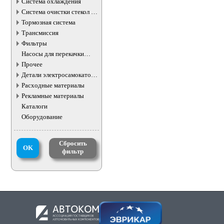
Система охлаждения
Система очистки стекол и
фар
Тормозная система
Трансмиссия
Фильтры
Насосы для перекачки
жидкостей
Прочее
Детали электросамокатов и
электротранспорта
Расходные материалы
Рекламные материалы
Каталоги
Оборудование
Сбросить
OK
фильтр