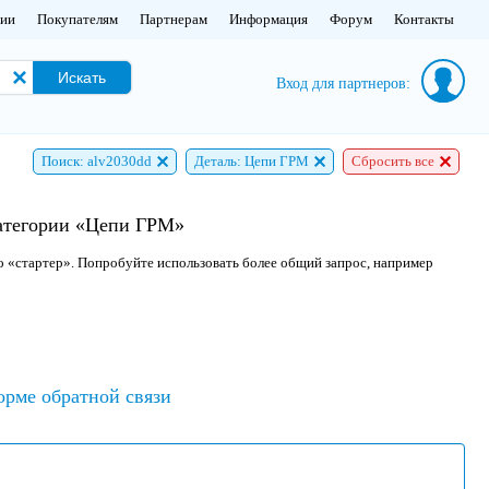
нии
Покупателям
Партнерам
Информация
Форум
Контакты
Искать
Вход для партнеров:
Поиск: alv2030dd
Деталь: Цепи ГРМ
Сбросить все
категории «Цепи ГРМ»
о «стартер». Попробуйте использовать более общий запрос, например
орме обратной связи