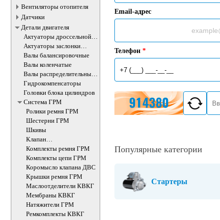
Вентиляторы отопителя
Email-адрес
Датчики
Детали двигателя
Актуаторы дроссельной
заслонки
Актуаторы заслонки
Телефон
*
впускного коллектора
Валы балансировочные
Валы коленчатые
Валы распределительные
ДВС
Гидрокомпенсаторы
Головки блока цилиндров
Система ГРМ
Ролики ремня ГРМ
Шестерни ГРМ
Шкивы
Клапан
электромагнитный
Популярные категории
Комплекты ремня ГРМ
изменения фаз ГРМ
Комплекты цепи ГРМ
Коромысло клапана ДВС
Крышки ремня ГРМ
Стартеры
Маслоотделители КВКГ
Мембраны КВКГ
Натяжители ГРМ
Ремкомплекты КВКГ