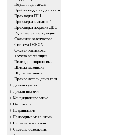
Поршни двигателя
Пробка поддона двигателя
Прокладки ГБЦ
Прокладки клапанной
крышки
Прокладки поддона ДВС
Радиатор рециркуляции
ОГ
Сальники коленчатого
вала двигателя
Система DENOX
Сухари клапанов
впускных/выпускных
Трубка вентиляции
картера
Цилиндро-поршневые
группы ДВС
Шкивы коленвала
Щупы масляные
Прочее детали двигателя
Детали кузова
Детали подвески
Кондиционирование
Отопители
Подшипники
Приводные механизмы
Система зажигания
Система освещения