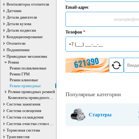
Вентиляторы отопителя
Email-адрес
Датчики
Детали двигателя
Детали кузова
Детали подвески
Телефон
*
Кондиционирование
Отопители
Подшипники
Приводные механизмы
Ремни
Ремни поликлиновые
Ремни ГРМ
Ремни клиновые
Ремни приводные
Ролики приводных ремней
Популярные категории
Комплекты приводного
ремня
Система зажигания
Система освещения
Стартеры
Система охлаждения
Система очистки стекол и
фар
Тормозная система
Трансмиссия