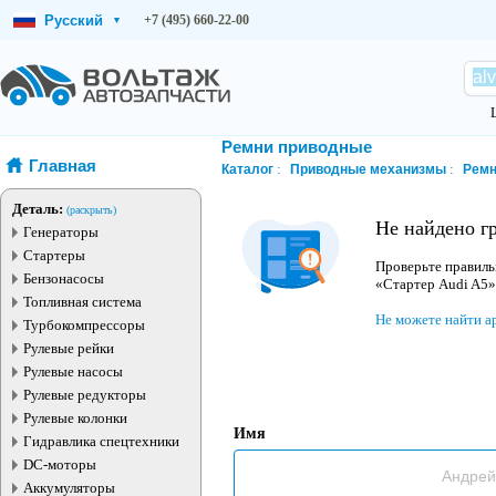
Русский
+7 (495) 660-22-00
▾
Ремни приводные
Главная
Каталог
Приводные механизмы
Рем
Деталь:
(раскрыть)
Не найдено г
Генераторы
Стартеры
Проверьте правиль
Бензонасосы
«Стартер Audi A5»
Топливная система
Не можете найти а
Турбокомпрессоры
Рулевые рейки
Рулевые насосы
Рулевые редукторы
Рулевые колонки
Имя
Гидравлика спецтехники
DC-моторы
Аккумуляторы