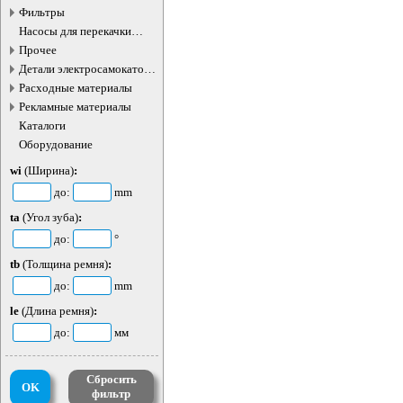
Фильтры
Насосы для перекачки
жидкостей
Прочее
Детали электросамокатов и
электротранспорта
Расходные материалы
Рекламные материалы
Каталоги
Оборудование
wi
(Ширина)
:
до:
mm
ta
(Угол зуба)
:
до:
°
tb
(Толщина ремня)
:
до:
mm
le
(Длина ремня)
:
до:
мм
Сбросить
OK
фильтр