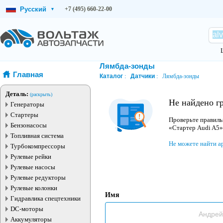
Русский
+7 (495) 660-22-00
▾
Лямбда-зонды
Главная
Каталог
Датчики
Лямбда-зонды
Деталь:
(раскрыть)
Не найдено г
Генераторы
Стартеры
Проверьте правиль
Бензонасосы
«Стартер Audi A5»
Топливная система
Не можете найти а
Турбокомпрессоры
Рулевые рейки
Рулевые насосы
Рулевые редукторы
Рулевые колонки
Имя
Гидравлика спецтехники
DC-моторы
Аккумуляторы