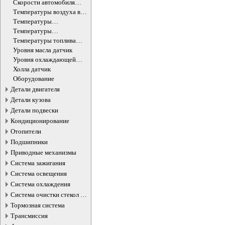
датчик
Скорости автомобиля
датчик
Температуры воздуха в
салоне датчик
Температуры
окружающей среды
Температуры
датчик
охлаждающей жидкости
Температуры топлива
ДВС датчик
датчик
Уровня масла датчик
Уровня охлаждающей
жидкости датчик
Холла датчик
Оборудование
Детали двигателя
Детали кузова
Детали подвески
Кондиционирование
Отопители
Подшипники
Приводные механизмы
Система зажигания
Система освещения
Система охлаждения
Система очистки стекол и
фар
Тормозная система
Трансмиссия