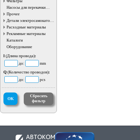
Фильтры
Насосы для перекачки
жидкостей
Прочее
Детали электросамокатов и
электротранспорта
Расходные материалы
Рекламные материалы
Каталоги
Оборудование
l
(Длина провода)
:
до:
mm
Q
(Количество проводов)
:
до:
pcs
Сбросить
OK
фильтр