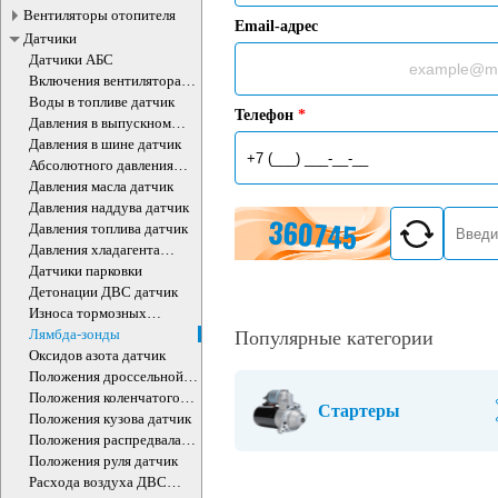
Вентиляторы отопителя
Email-адрес
Датчики
Датчики АБС
Включения вентилятора
датчик
Воды в топливе датчик
Телефон
*
Давления в выпускном
коллекторе датчик
Давления в шине датчик
Абсолютного давления
воздуха ДВС датчик
Давления масла датчик
Давления наддува датчик
Давления топлива датчик
Давления хладагента
датчик
Датчики парковки
Детонации ДВС датчик
Износа тормозных
колодок датчик
Лямбда-зонды
Популярные категории
Оксидов азота датчик
Положения дроссельной
заслонки датчики
Положения коленчатого
Стартеры
вала датчик
Положения кузова датчик
Положения распредвала
ДВС датчик
Положения руля датчик
Расхода воздуха ДВС