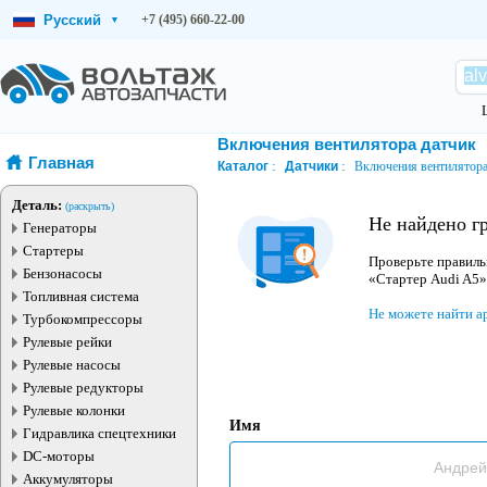
Русский
+7 (495) 660-22-00
▾
Включения вентилятора датчик
Главная
Каталог
Датчики
Включения вентилятора
Деталь:
(раскрыть)
Не найдено г
Генераторы
Стартеры
Проверьте правиль
Бензонасосы
«Стартер Audi A5»
Топливная система
Не можете найти а
Турбокомпрессоры
Рулевые рейки
Рулевые насосы
Рулевые редукторы
Рулевые колонки
Имя
Гидравлика спецтехники
DC-моторы
Аккумуляторы