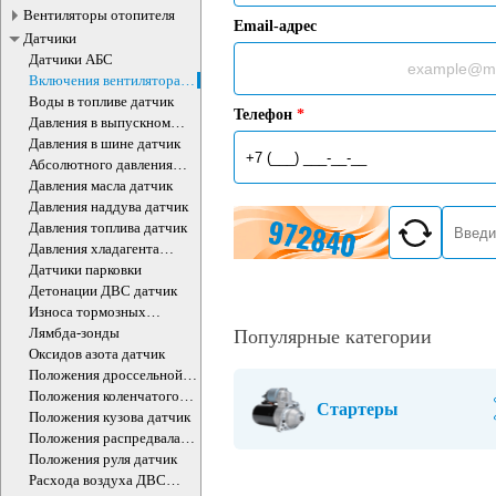
Вентиляторы отопителя
Email-адрес
Датчики
Датчики АБС
Включения вентилятора
датчик
Воды в топливе датчик
Телефон
*
Давления в выпускном
коллекторе датчик
Давления в шине датчик
Абсолютного давления
воздуха ДВС датчик
Давления масла датчик
Давления наддува датчик
Давления топлива датчик
Давления хладагента
датчик
Датчики парковки
Детонации ДВС датчик
Износа тормозных
колодок датчик
Лямбда-зонды
Популярные категории
Оксидов азота датчик
Положения дроссельной
заслонки датчики
Положения коленчатого
Стартеры
вала датчик
Положения кузова датчик
Положения распредвала
ДВС датчик
Положения руля датчик
Расхода воздуха ДВС