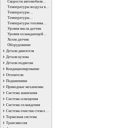
датчик
Скорости автомобиля
датчик
Температуры воздуха в
салоне датчик
Температуры
окружающей среды
Температуры
датчик
охлаждающей жидкости
Температуры топлива
ДВС датчик
датчик
Уровня масла датчик
Уровня охлаждающей
жидкости датчик
Холла датчик
Оборудование
Детали двигателя
Детали кузова
Детали подвески
Кондиционирование
Отопители
Подшипники
Приводные механизмы
Система зажигания
Система освещения
Система охлаждения
Система очистки стекол и
фар
Тормозная система
Трансмиссия