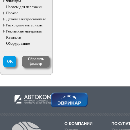
Фильтры
Насосы для перекачки
жидкостей
Прочее
Детали электросамокатов и
электротранспорта
Расходные материалы
Рекламные материалы
Каталоги
Оборудование
Сбросить
OK
фильтр
О КОМПАНИИ
ПОКУПА
Команда
Как сделать