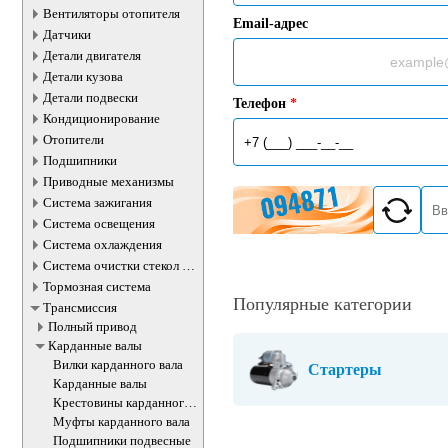
Вентиляторы отопителя
Email-адрес
Датчики
Детали двигателя
Детали кузова
Детали подвески
Телефон
*
Кондиционирование
Отопители
Подшипники
Приводные механизмы
Система зажигания
Система освещения
Система охлаждения
Система очистки стекол и
фар
Тормозная система
Популярные категории
Трансмиссия
Полный привод
Карданные валы
Вилки карданного вала
Стартеры
Карданные валы
Крестовины карданного
вала
Муфты карданного вала
Подшипники подвесные