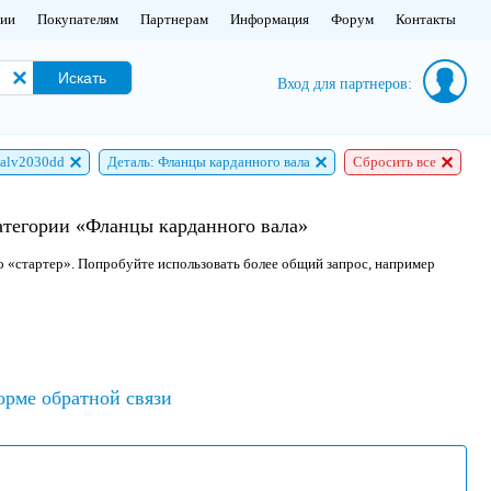
нии
Покупателям
Партнерам
Информация
Форум
Контакты
Искать
Вход для партнеров:
 alv2030dd
Деталь: Фланцы карданного вала
Сбросить все
категории «Фланцы карданного вала»
о «стартер». Попробуйте использовать более общий запрос, например
орме обратной связи