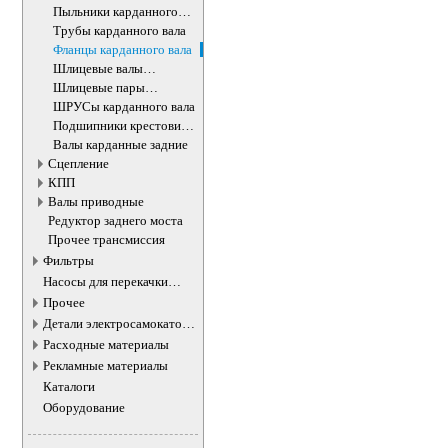
Пыльники карданного
вала
Трубы карданного вала
Фланцы карданного вала
Шлицевые валы
карданного вала
Шлицевые пары
карданного вала
ШРУСы карданного вала
Подшипники крестовин
карданного вала
Валы карданные задние
Сцепление
КПП
Валы приводные
Редуктор заднего моста
Прочее трансмиссия
Фильтры
Насосы для перекачки
жидкостей
Прочее
Детали электросамокатов и
электротранспорта
Расходные материалы
Рекламные материалы
Каталоги
Оборудование