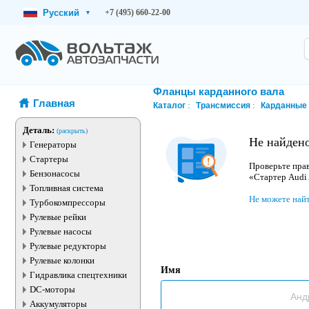
Русский
+7 (495) 660-22-00
▾
Фланцы карданного вала
Главная
Каталог
Трансмиссия
Карданные
Деталь:
(раскрыть)
Не найдено
Генераторы
Стартеры
Проверьте прав
Бензонасосы
«Стартер Audi
Топливная система
Не можете най
Турбокомпрессоры
Рулевые рейки
Рулевые насосы
Рулевые редукторы
Рулевые колонки
Имя
Гидравлика спецтехники
DC-моторы
Аккумуляторы