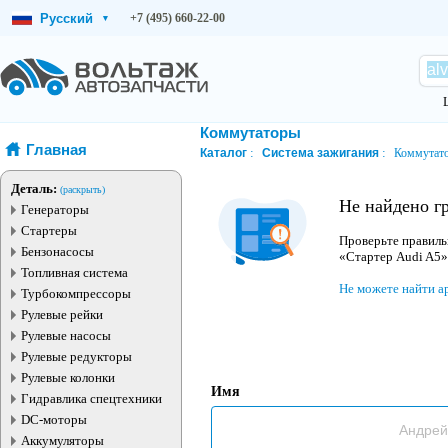
Русский
+7 (495) 660-22-00
▾
Коммутаторы
Главная
Каталог
Система зажигания
Коммутат
Деталь:
(раскрыть)
Не найдено г
Генераторы
Стартеры
Проверьте правиль
Бензонасосы
«Стартер Audi A5»
Топливная система
Не можете найти а
Турбокомпрессоры
Рулевые рейки
Рулевые насосы
Рулевые редукторы
Рулевые колонки
Имя
Гидравлика спецтехники
DC-моторы
Аккумуляторы