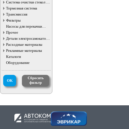
Система очистки стекол и
фар
Тормозная система
Трансмиссия
Фильтры
Насосы для перекачки
жидкостей
Прочее
Детали электросамокатов и
электротранспорта
Расходные материалы
Рекламные материалы
Каталоги
Оборудование
Сбросить
OK
фильтр