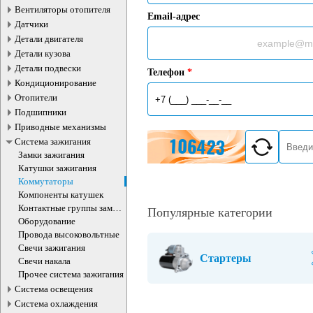
Вентиляторы отопителя
Email-адрес
Датчики
Детали двигателя
Детали кузова
Детали подвески
Телефон
*
Кондиционирование
Отопители
Подшипники
Приводные механизмы
Система зажигания
Замки зажигания
Катушки зажигания
Коммутаторы
Компоненты катушек
Контактные группы замка
Популярные категории
зажигания
Оборудование
Провода высоковольтные
Свечи зажигания
Стартеры
Свечи накала
Прочее система зажигания
Система освещения
Система охлаждения