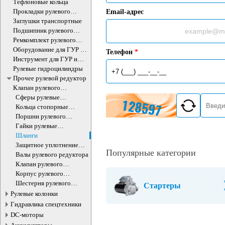
Тефлоновые кольца
Прокладки рулевого
Email-адрес
редуктора
Заглушки транспортные
Подшипник рулевого
агрегата
Ремкомплект рулевого
редуктора
Оборудование для ГУР и
Телефон
*
ЭУР
Инструмент для ГУР и
ЭУР
Рулевые гидроцилиндры
Прочее рулевой редуктор
Клапан рулевого
гидроцилиндра
Сферы рулевые
редукторы
Кольца стопорные
рулевого редуктора
Поршни рулевого
редуктора
Гайки рулевые
редукторы
Шланги
Защитное уплотнение
Популярные категории
рулевые редукторы
Валы рулевого редуктора
Клапан рулевого
редуктора
Корпус рулевого
редуктора
Шестерня рулевого
Стартеры
редуктора
Рулевые колонки
Гидравлика спецтехники
DC-моторы