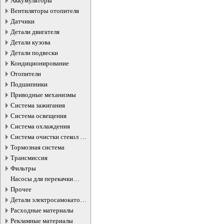
Аккумуляторы
Вентиляторы отопителя
Датчики
Детали двигателя
Детали кузова
Детали подвески
Кондиционирование
Отопители
Подшипники
Приводные механизмы
Система зажигания
Система освещения
Система охлаждения
Система очистки стекол и
фар
Тормозная система
Трансмиссия
Фильтры
Насосы для перекачки
жидкостей
Прочее
Детали электросамокатов и
электротранспорта
Расходные материалы
Рекламные материалы