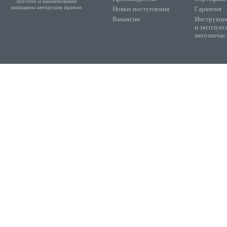
Логотип и наименование
защищены авторским правом
Новые поступления
Гарантия
Вакансии
Инструкции
и эксплуат
автозапчас