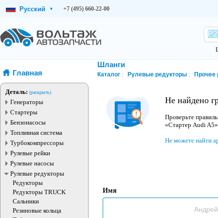
Русский
+7 (495) 660-22-00
▾
Шланги
Главная
Каталог
Рулевые редукторы
Прочее 
Деталь:
(раскрыть)
Не найдено г
Генераторы
Стартеры
Проверьте правиль
Бензонасосы
«Стартер Audi A5»
Топливная система
Не можете найти а
Турбокомпрессоры
Рулевые рейки
Рулевые насосы
Рулевые редукторы
Редукторы
Имя
Редукторы TRUCK
Сальники
Резиновые кольца