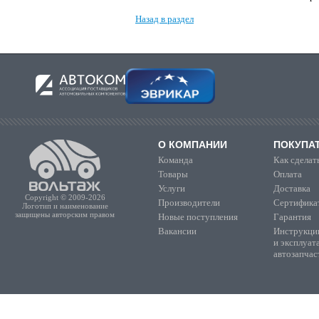
Назад в раздел
О КОМПАНИИ
ПОКУПА
Команда
Как сделать
Товары
Оплата
Услуги
Доставка
Copyright © 2009-2026
Производители
Сертифика
Логотип и наименование
защищены авторским правом
Новые поступления
Гарантия
Вакансии
Инструкции
и эксплуат
автозапчас