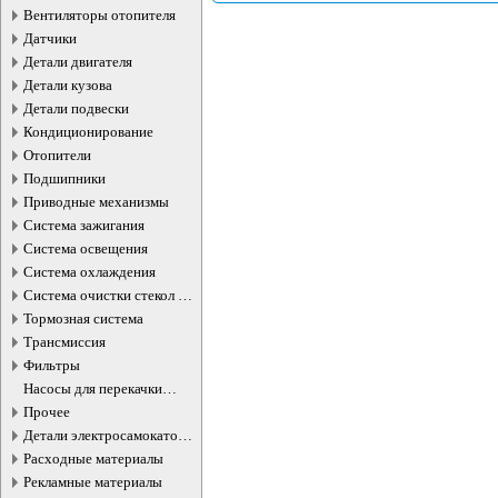
и простоты использова
Вентиляторы отопителя
визуально контролиров
промывки и состояние систе
Датчики
мобилен и избавляет о
Детали двигателя
подъёмнике или слесар
Детали кузова
Детали подвески
Кондиционирование
Отопители
Подшипники
Приводные механизмы
Система зажигания
Система освещения
Система охлаждения
Система очистки стекол и
фар
Тормозная система
Трансмиссия
Фильтры
Насосы для перекачки
жидкостей
Прочее
Детали электросамокатов и
электротранспорта
Расходные материалы
Рекламные материалы