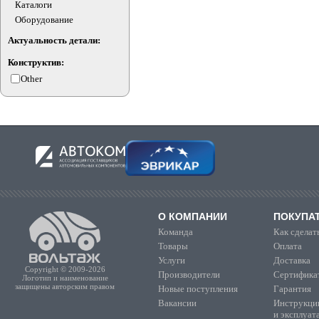
Каталоги
Оборудование
Актуальность детали:
Конструктив:
Other
О КОМПАНИИ
ПОКУПА
Команда
Как сделать
Товары
Оплата
Услуги
Доставка
Copyright © 2009-2026
Производители
Сертифика
Логотип и наименование
защищены авторским правом
Новые поступления
Гарантия
Вакансии
Инструкции
и эксплуат