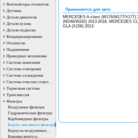
Вентиляторы отопителя
Применяется для авто
Датчики
MERCEDES A-class (W176/W177/V177) 
Детали двигателя
(W246/W242) 2013-2018; MERCEDES CL
Детали кузова
GLA (X156) 2013-
Детали подвески
Кондиционирование
Отопители
Подшипники
Приводные механизмы
Система зажигания
Система освещения
Система охлаждения
Система очистки стекол и
фар
Тормозная система
Трансмиссия
Фильтры
Воздушные фильтры
Гидравлические фильтры
Карбамидные фильтры
Корпус масляного фильтра
Корпусы воздушнных
фильтров
Крышка корпуса