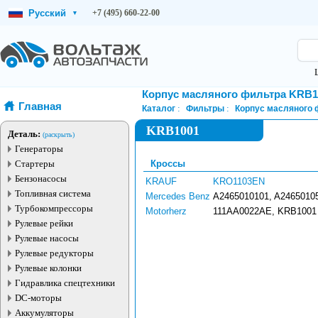
Русский
+7 (495) 660-22-00
▾
Корпус масляного фильтра KRB1
Главная
Каталог
Фильтры
Корпус масляного 
KRB1001
Деталь:
(раскрыть)
Генераторы
Стартеры
Кроссы
Бензонасосы
KRAUF
KRO1103EN
Топливная система
Mercedes Benz
A2465010101, A2465010
Турбокомпрессоры
Motorherz
111AA0022AE, KRB1001
Рулевые рейки
Рулевые насосы
Рулевые редукторы
Рулевые колонки
Гидравлика спецтехники
DC-моторы
Аккумуляторы