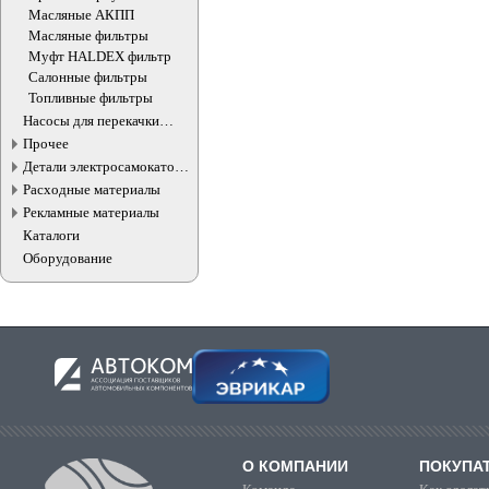
масляного фильтра
Масляные АКПП
Масляные фильтры
Муфт HALDEX фильтр
Салонные фильтры
Топливные фильтры
Насосы для перекачки
жидкостей
Прочее
Детали электросамокатов и
электротранспорта
Расходные материалы
Рекламные материалы
Каталоги
Оборудование
О КОМПАНИИ
ПОКУПА