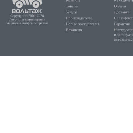
Команда
Как сделать
Товары
Оплата
Услуги
Доставка
Copyright © 2009-2026
Производители
Сертифика
Логотип и наименование
защищены авторским правом
Новые поступления
Гарантия
Вакансии
Инструкции
и эксплуат
автозапчас