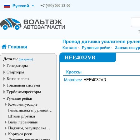
Русский
+7 (495) 660-22-00
▾
Провод датчика усилителя руле
Главная
Каталог
Рулевые рейки
Запчасти эур
HEE4032VR
Деталь:
(раскрыть)
Генераторы
Стартеры
Кроссы
Бензонасосы
Motorherz
HEE4032VR
Топливная система
Турбокомпрессоры
Рулевые рейки
Комплектующие
Ремкомплекты рулевой
рейки
Штоки р/рейки
Валы первичные
Поджим, регулировка
рулевые рейки
Корпуса реек
Датчики, клапаны рулевой