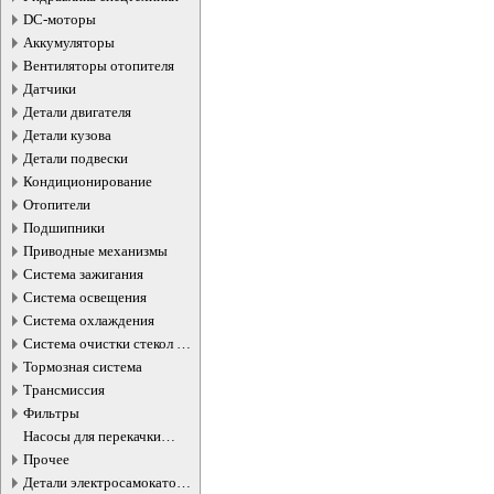
DC-моторы
Аккумуляторы
Вентиляторы отопителя
Датчики
Детали двигателя
Детали кузова
Детали подвески
Кондиционирование
Отопители
Подшипники
Приводные механизмы
Система зажигания
Система освещения
Система охлаждения
Система очистки стекол и
фар
Тормозная система
Трансмиссия
Фильтры
Насосы для перекачки
жидкостей
Прочее
Детали электросамокатов и