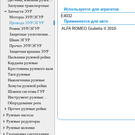
рейки
Заглушки транспортные
Используется для агрегатов
Запчасти ЭУР
E4032
Моторы ЭУР/ЭГУР
Применяется для авто
Провода ЭУР/ЭГУР
Ремни ЭУР/ЭГУР
ALFA ROMEO Giulietta II 2010-
Защитные уплотнения
ЭУР/ЭГУР
Шкив ЭГУР
Прочее ЭУР/ЭГУР
Защитная крышка ЭУР
Пыльники рулевой рейки
Карданы рулевые
Крестовины рулевого вала
Тяги рулевые
Наконечники рулевые
Хомуты рулевой рейки
Шланги системы ГУР
Инструмент рулевые
рейки
Оборудование реек
Прочее рулевые рейки
Рулевые насосы
Рулевые редукторы
Рулевые колонки
Гидравлика спецтехники