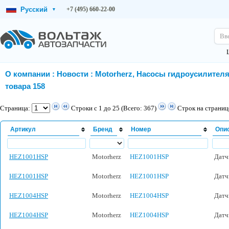
Русский
+7 (495) 660-22-00
▾
Вв
О компании
:
Новости
:
Motorherz, Насосы гидроусилителя
товара 158
Страница:
Строки с 1 до 25 (Всего: 367)
Строк на страниц
Артикул
Бренд
Номер
Опи
HEZ1001HSP
Motorherz
HEZ1001HSP
Датч
HEZ1001HSP
Motorherz
HEZ1001HSP
Датч
HEZ1004HSP
Motorherz
HEZ1004HSP
Датч
HEZ1004HSP
Motorherz
HEZ1004HSP
Датч